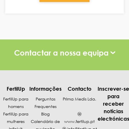
Contactar a nossa equipa
FertilUp
Informações
Contacto
Inscrever-s
para
FertilUp para
Perguntas
Prima Medis Lda.
receber
homens
Frequentes
notícias
FertilUp para
Blog
ⓦ
electrónica
mulheres
Calendário de
www.fertilup.pt
Infinivit
ovulação
ⓔ
info@fertilup.pt