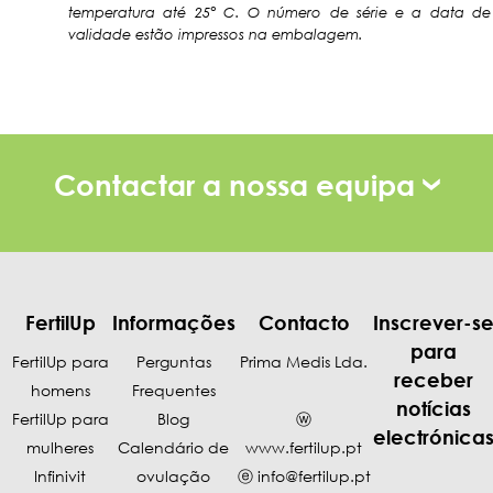
temperatura até 25° C. O número de série e a data de
validade estão impressos na embalagem.
Contactar a nossa equipa
FertilUp
Informações
Contacto
Inscrever-s
para
FertilUp para
Perguntas
Prima Medis Lda.
receber
homens
Frequentes
notícias
FertilUp para
Blog
ⓦ
electrónica
mulheres
Calendário de
www.fertilup.pt
Infinivit
ovulação
ⓔ
info@fertilup.pt