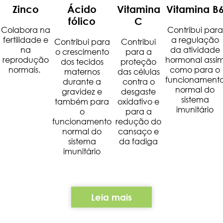
Zinco
Ácido
Vitamina
Vitamina B
fólico
C
Colabora na
Contribui para
fertilidade e
a regulação
Contribui para
Contribui
na
da atividade
o crescimento
para a
reprodução
hormonal assi
dos tecidos
proteção
normais.
como para o
maternos
das células
funcionament
durante a
contra o
normal do
gravidez e
desgaste
sistema
também para
oxidativo e
imunitário
o
para a
funcionamento
redução do
normal do
cansaço e
sistema
da fadiga
imunitário
Leia mais