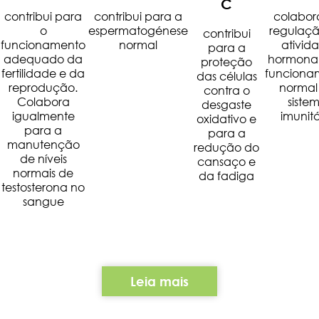
C
contribui para
contribui para a
colabor
o
espermatogénese
regulaç
contribui
funcionamento
normal
ativid
para a
adequado da
hormonal
proteção
fertilidade e da
funciona
das células
reprodução.
normal
contra o
Colabora
siste
desgaste
igualmente
imunitá
oxidativo e
para a
para a
manutenção
redução do
de níveis
cansaço e
normais de
da fadiga
testosterona no
sangue
Leia mais